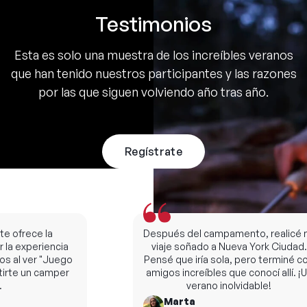
Testimonios
Esta es solo una muestra de los increíbles veranos
que han tenido nuestros participantes y las razones
por las que siguen volviendo año tras año.
Regístrate
 ofrece la
Después del campamento, realicé mi
la experiencia
viaje soñado a Nueva York Ciudad.
al ver "Juego
Pensé que iría sola, pero terminé con
rte un camper
amigos increíbles que conocí allí. ¡Un
verano inolvidable!
Marta