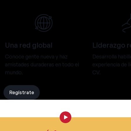
Una red global
Liderazgo r
Conoce gente nueva y haz
Desarrolla habil
amistades duraderas en todo el
experiencia de l
mundo.
CV.
Regístrate