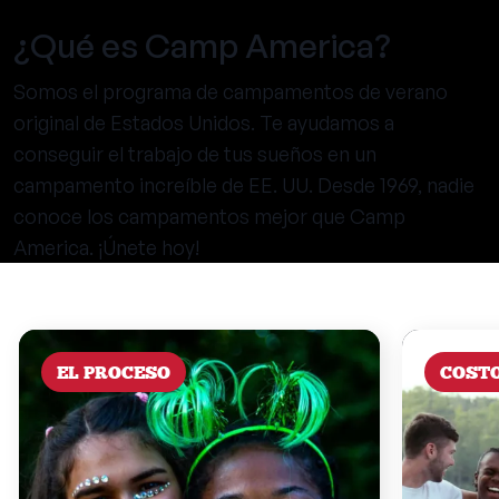
¿Qué es Camp America?
Somos el programa de campamentos de verano
original de Estados Unidos. Te ayudamos a
conseguir el trabajo de tus sueños en un
campamento increíble de EE. UU. Desde 1969, nadie
conoce los campamentos mejor que Camp
America. ¡Únete hoy!
EL PROCESO
COST