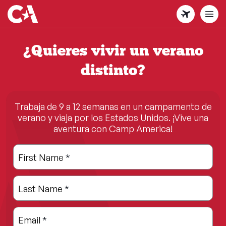
Skip
to
main
content
¿Quieres vivir un verano
distinto?
Trabaja de 9 a 12 semanas en un campamento de
verano y viaja por los Estados Unidos. ¡Vive una
aventura con Camp America!
Leave
Freeform
First Name
*
this
Check
field
Last Name
*
blank
Email
*