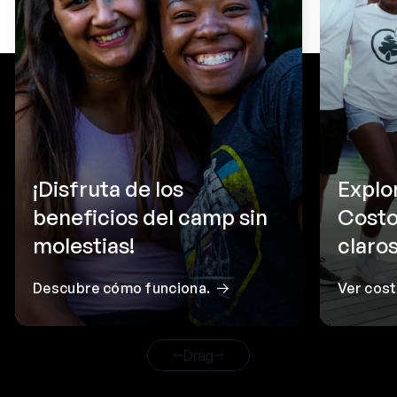
¡Disfruta de los
Explo
beneficios del camp sin
Costo
molestias!
claros
Descubre cómo funciona.
Ver cos
Drag