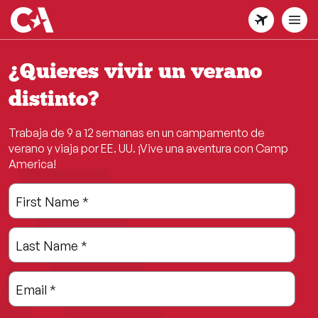
Skip
to
main
content
¿Quieres vivir un verano
distinto?
Trabaja de 9 a 12 semanas en un campamento de
verano y viaja por EE. UU. ¡Vive una aventura con Camp
America!
Leave
Freeform
First Name
*
this
Check
field
Last Name
*
blank
Email
*