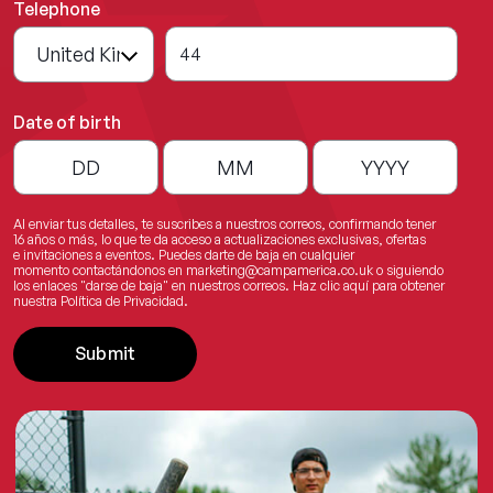
Telephone
44
Date of birth
Al enviar tus detalles, te suscribes a nuestros correos, confirmando tener
16 años o más, lo que te da acceso a actualizaciones exclusivas, ofertas
e invitaciones a eventos. Puedes darte de baja en cualquier
momento contactándonos en
marketing@campamerica.co.uk
o siguiendo
los enlaces "darse de baja" en nuestros correos.
Haz clic aquí
para obtener
nuestra Política de Privacidad.
Submit