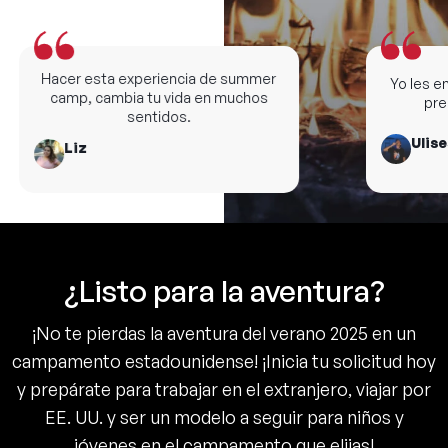
Hacer esta experiencia de summer
Yo les ens
camp, cambia tu vida en muchos
premi
sentidos.
Ulises
Liz
¿Listo para la aventura?
¡No te pierdas la aventura del verano 2025 en un
campamento estadounidense! ¡Inicia tu solicitud hoy
y prepárate para trabajar en el extranjero, viajar por
EE. UU. y ser un modelo a seguir para niños y
jóvenes en el campamento que elijas!