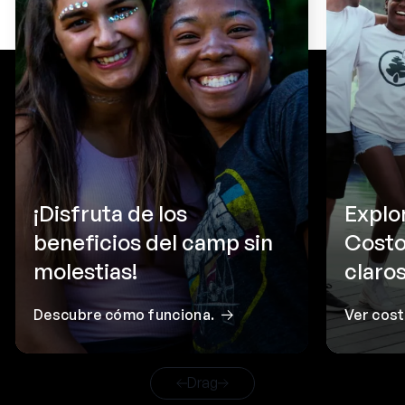
¡Disfruta de los
Explo
beneficios del camp sin
Costo
molestias!
claros
Descubre cómo funciona.
Ver cos
Drag