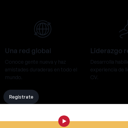
Una red global
Liderazgo r
Conoce gente nueva y haz
Desarrolla habil
amistades duraderas en todo el
experiencia de l
mundo.
CV.
Regístrate