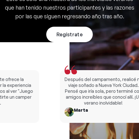
que han tenido nuestros participantes y las razones
por las que siguen regresando año tras año.
Regístrate
ofrece la
Después del campamento, realicé mi
la experiencia
viaje soñado a Nueva York Ciudad.
al ver "Juego
Pensé que iría sola, pero terminé con
rte un camper
amigos increíbles que conocí allí. ¡Un
verano inolvidable!
Marta