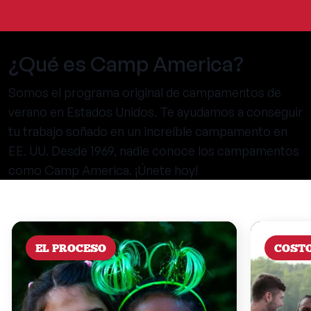
¿Qué es Camp America?
Somos el programa original de campamentos de
verano en Estados Unidos. Te ayudamos a conseguir
tu trabajo soñado en un increíble campamento en
EE. UU. Desde 1969, nadie conoce los campamentos
como Camp America. ¡Únete hoy!
EL PROCESO
COST