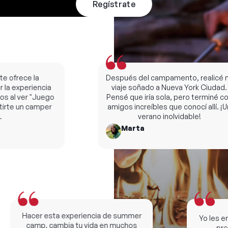
Regístrate
ofrece la
Después del campamento, realicé mi
la experiencia
viaje soñado a Nueva York Ciudad.
al ver "Juego
Pensé que iría sola, pero terminé con
rte un camper
amigos increíbles que conocí allí. ¡Un
verano inolvidable!
Marta
Hacer esta experiencia de summer
Yo les ens
camp, cambia tu vida en muchos
premi