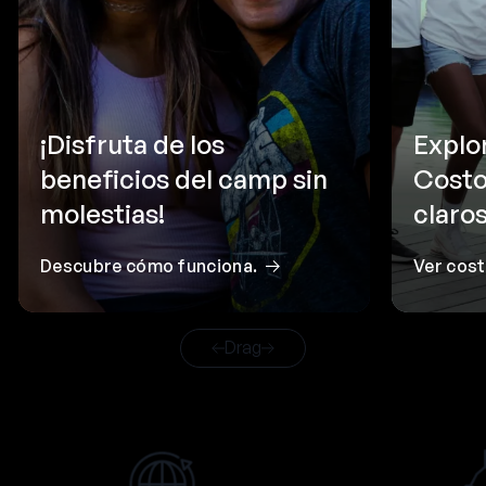
¡Disfruta de los
Explo
beneficios del camp sin
Costo
molestias!
claros
Descubre cómo funciona.
Ver cos
Drag