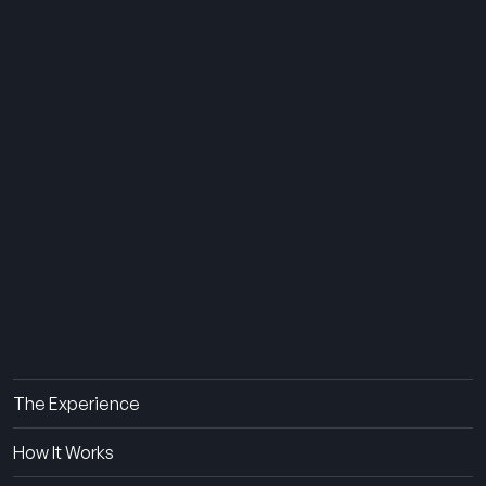
THE SUMMER CAMP
EXPERIENCE SINCE 1969.
About Us
The Experience
How It Works