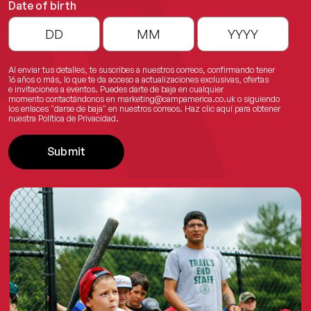
Date of birth
Al enviar tus detalles, te suscribes a nuestros correos, confirmando tener
16 años o más, lo que te da acceso a actualizaciones exclusivas, ofertas
e invitaciones a eventos. Puedes darte de baja en cualquier
momento contactándonos en
marketing@campamerica.co.uk
o siguiendo
los enlaces "darse de baja" en nuestros correos.
Haz clic aquí
para obtener
nuestra Política de Privacidad.
Submit