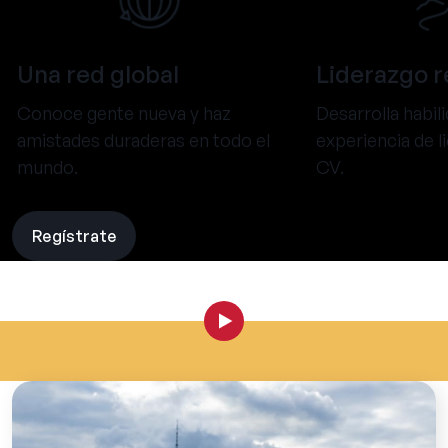
Una red global
Liderazgo r
Conoce gente nueva y haz
Desarrolla habil
amistades duraderas en todo el
experiencia de l
mundo.
CV.
Regístrate