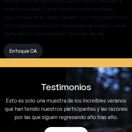
verano, con la mayor cantidad de oportunidades y
colaboraciones. Camp America está diseñado
para ofrecerte el mejor verano, con una experiencia
sin complicaciones que incluye desde vuelos y visas
hasta apoyo constante las 24 horas del día.
Enfoque CA
visit
the
experience
pages
Testimonios
Esto es solo una muestra de los increíbles veranos
que han tenido nuestros participantes y las razones
por las que siguen regresando año tras año.