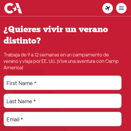
Skip
to
main
content
¿Quieres vivir un verano
distinto?
Trabaja de 9 a 12 semanas en un campamento de
verano y viaja por EE. UU. ¡Vive una aventura con Camp
America!
Leave
Freeform
First Name
*
this
Check
field
Last Name
*
blank
Email
*