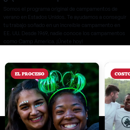
Somos el programa original de campamentos de
verano en Estados Unidos. Te ayudamos a conseguir
tu trabajo soñado en un increíble campamento en
EE. UU. Desde 1969, nadie conoce los campamentos
como Camp America. ¡Únete hoy!
EL PROCESO
COST