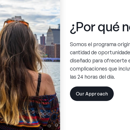
¿Por qué n
Somos el programa origi
cantidad de oportunidad
diseñado para ofrecerte e
complicaciones que inclu
las 24 horas del día.
Our Approach
visit
the
experien
pages
Spend
summ