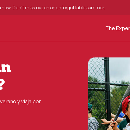
 now. Don’t miss out on an unforgettable summer.
The Expe
un
?
erano y viaja por