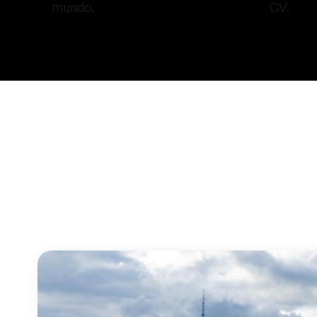
mundo.
CV.