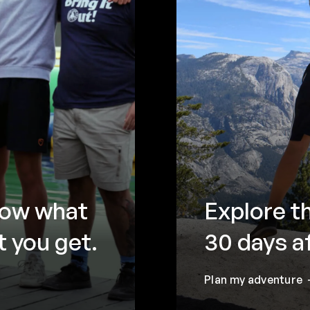
now what
Explore t
 you get.
30 days a
Plan my adventure