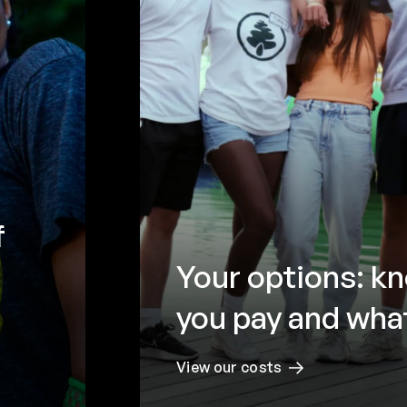
f
Your options: k
you pay and what
View our costs