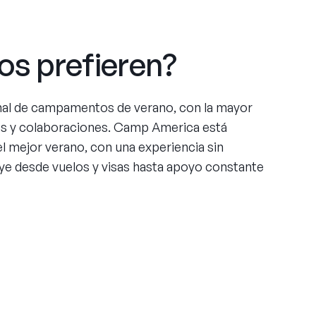
os prefieren?
nal de campamentos de verano, con la mayor
es y colaboraciones. Camp America está
l mejor verano, con una experiencia sin
ye desde vuelos y visas hasta apoyo constante
ce
ing four summers working at an under-served
er camp has made me grateful in many ways