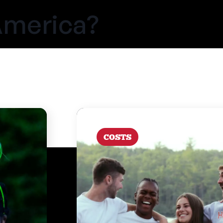
America?
COSTS