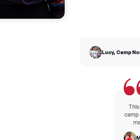
I made friends for 
from all across t
H
Lucy, Camp N
This
camp b
ma
M