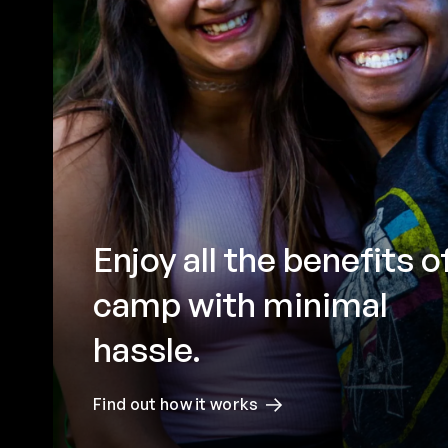
Enjoy all the benefits o
camp with minimal
hassle.
Find out how it works