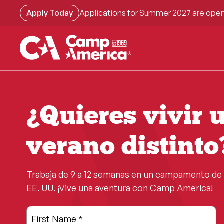
Skip
Apply Today
Applications for Summer 2027 are open
to
main
content
¿Quieres vivir 
verano distinto
Trabaja de 9 a 12 semanas en un campamento de v
EE. UU. ¡Vive una aventura con Camp America!
Leave
Freeform
First Name
*