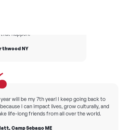
life at camp who I still see today
and taught me the importance of creating
he world and Camp America made
opportunities for all children.
that happen!
ollie, YMCA Camp Copneconic MI
orthwood NY
 year will be my 7th year! I keep going back to
ecause I can impact lives, grow culturally, and
ke life-long friends from all over the world.
att, Camp Sebago ME