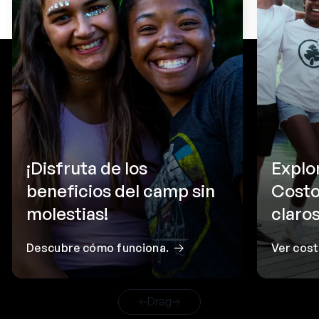
¡Disfruta de los
Explo
beneficios del camp sin
Costo
molestias!
claros
Descubre cómo funciona.
Ver cos
Drag