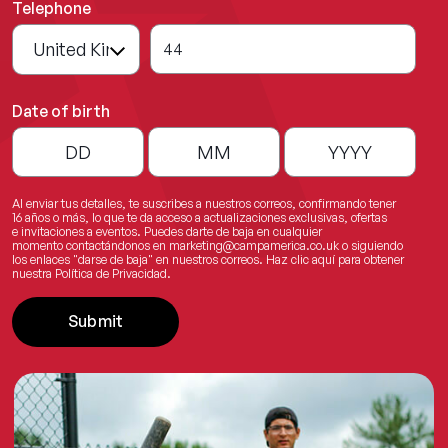
Telephone
44
Date of birth
Al enviar tus detalles, te suscribes a nuestros correos, confirmando tener
16 años o más, lo que te da acceso a actualizaciones exclusivas, ofertas
e invitaciones a eventos. Puedes darte de baja en cualquier
momento contactándonos en
marketing@campamerica.co.uk
o siguiendo
los enlaces "darse de baja" en nuestros correos.
Haz clic aquí
para obtener
nuestra Política de Privacidad.
Submit