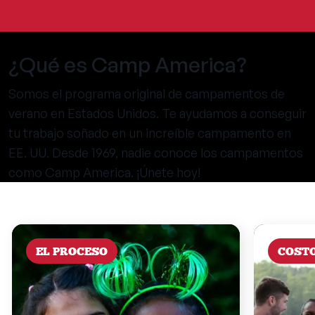
¿Qué es Camp America?
Somos el programa original de campamentos de
verano en Estados Unidos. Te ayudamos a conseguir
tu trabajo soñado en un increíble campamento en
EE. UU. Desde 1969, nadie conoce los campamentos
como Camp America. ¡Únete hoy!
EL PROCESO
COST