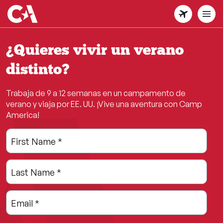
Skip
to
main
content
¿Quieres vivir un verano
distinto?
Trabaja de 9 a 12 semanas en un campamento de
verano y viaja por EE. UU. ¡Vive una aventura con Camp
America!
Leave
Freeform
First Name
*
this
Check
field
Last Name
*
blank
Email
*