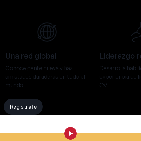
Una red global
Liderazgo r
Conoce gente nueva y haz
Desarrolla habil
amistades duraderas en todo el
experiencia de l
mundo.
CV.
Regístrate