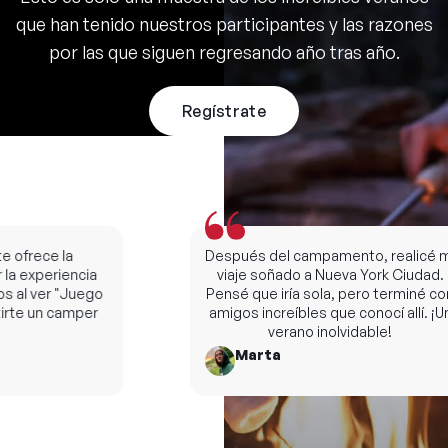
que han tenido nuestros participantes y las razones
por las que siguen regresando año tras año.
Regístrate
ofrece la
Después del campamento, realicé mi
a experiencia
viaje soñado a Nueva York Ciudad.
l ver "Juego
Pensé que iría sola, pero terminé con
te un camper
amigos increíbles que conocí allí. ¡Un
verano inolvidable!
Marta