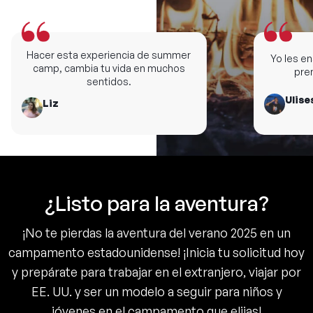
Hacer esta experiencia de summer
Yo les ense
camp, cambia tu vida en muchos
premi
sentidos.
Ulises
Liz
¿Listo para la aventura?
¡No te pierdas la aventura del verano 2025 en un
campamento estadounidense! ¡Inicia tu solicitud hoy
y prepárate para trabajar en el extranjero, viajar por
EE. UU. y ser un modelo a seguir para niños y
jóvenes en el campamento que elijas!